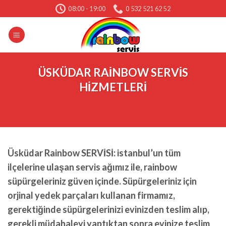
Skip
08:00 - 19:00
0 532 521 62 52
to
content
ÜSKÜDAR RAİNBOW SERVİS
HİZMETLERİ
Üsküdar Rainbow SERVİSİ: istanbul’un tüm
ilçelerine ulaşan servis ağımız ile, rainbow
süpürgeleriniz güven içinde. Süpürgeleriniz için
orjinal yedek parçaları kullanan firmamız,
gerektiğinde süpürgelerinizi evinizden teslim alıp,
gerekli müdahaleyi yaptıktan sonra evinize teslim