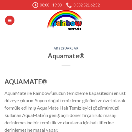
Skip
08:00 - 19:00
0 532 521 62 52
to
content
AKSESUARLAR
Aquamate®
AQUAMATE®
AquaMate ile Rainbow’unuzun temizleme kapasitesini en üst
düzeye çıkarın. Suyun doğal temizleme gücünü ve özel olarak
formüle edilmiş AquaMate Halı Temizleyici çözümümüzü
kullanan AquaMate’in geniş açılı döner fırçalı rulo masajı,
derinlemesine bir temizlik ve durulama için halı liflerine
derinlemesine masaj yapar.