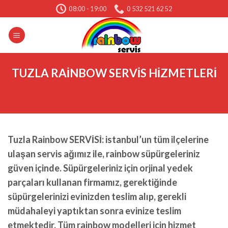
Skip
08:00 - 19:00
0 532 521 62 52
to
content
TUZLA RAİNBOW SERVİS HİZMETLERİ
Tuzla Rainbow SERVİSİ: istanbul’un tüm ilçelerine
ulaşan servis ağımız ile, rainbow süpürgeleriniz
güven içinde. Süpürgeleriniz için orjinal yedek
parçaları kullanan firmamız, gerektiğinde
süpürgelerinizi evinizden teslim alıp, gerekli
müdahaleyi yaptıktan sonra evinize teslim
etmektedir. Tüm rainbow modelleri için hizmet