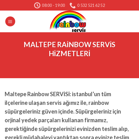
Skip
08:00 - 19:00
0 532 521 62 52
to
content
MALTEPE RAİNBOW SERVİS
HİZMETLERİ
Maltepe Rainbow SERVİSİ: istanbul’un tüm
ilçelerine ulaşan servis ağımız ile, rainbow
süpürgeleriniz güven içinde. Süpürgeleriniz için
orjinal yedek parçaları kullanan firmamız,
gerektiğinde süpürgelerinizi evinizden teslim alıp,
gerekli müdahaleyi yaptıktan sonra evinize teslim