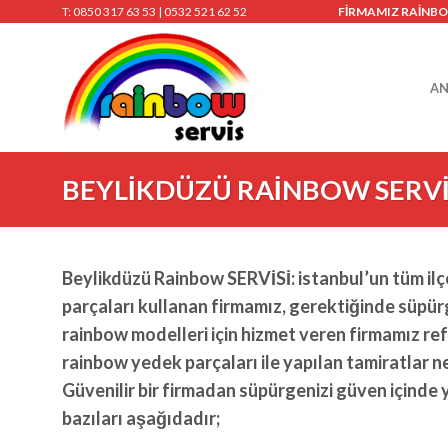
Skip
T: 0850 317 63 53 | 0532 521 62 52
FİRMAMIZ RAİNBO
to
content
AN
BEYLİKDÜZÜ RAİNBOW SERVİ
Beylikdüzü Rainbow SERVİSİ: istanbul’un tüm ilçel
parçaları kullanan firmamız, gerektiğinde süpürg
rainbow modelleri için hizmet veren firmamız ref
rainbow yedek parçaları ile yapılan tamiratlar 
Güvenilir bir firmadan süpürgenizi güven içinde y
bazıları aşağıdadır;