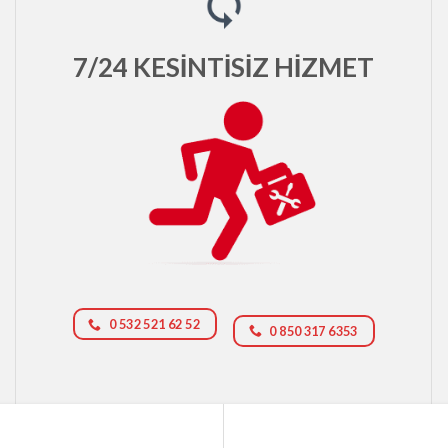
7/24 KESİNTİSİZ HİZMET
0 532 521 62 52
0 850 317 6353