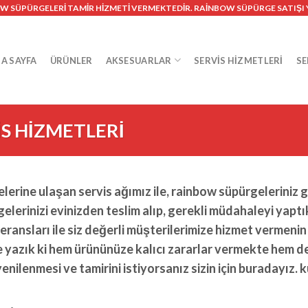
W SÜPÜRGELERİ TAMİR HİZMETİ VERMEKTEDİR. RAİNBOW SÜPÜRGE SATIŞ
A SAYFA
ÜRÜNLER
AKSESUARLAR
SERVIS HIZMETLERI
SE
S HİZMETLERİ
erine ulaşan servis ağımız ile, rainbow süpürgeleriniz gü
elerinizi evinizden teslim alıp, gerekli müdahaleyi yapt
eransları ile siz değerli müşterilerimize hizmet vermen
ne yazık ki hem ürününüze kalıcı zararlar vermekte hem d
enilenmesi ve tamirini istiyorsanız sizin için buradayız.