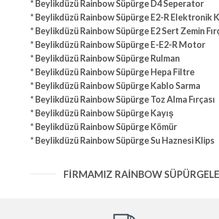
* Beylikdüzü Rainbow Süpürge D4 Seperator
* Beylikdüzü Rainbow Süpürge E2-R Elektronik 
* Beylikdüzü Rainbow Süpürge E2 Sert Zemin Fır
* Beylikdüzü Rainbow Süpürge E-E2-R Motor
* Beylikdüzü Rainbow Süpürge Rulman
* Beylikdüzü Rainbow Süpürge Hepa Filtre
* Beylikdüzü Rainbow Süpürge Kablo Sarma
* Beylikdüzü Rainbow Süpürge Toz Alma Fırçası
* Beylikdüzü Rainbow Süpürge Kayış
* Beylikdüzü Rainbow Süpürge Kömür
* Beylikdüzü Rainbow Süpürge Su Haznesi Klips
FİRMAMIZ RAİNBOW SÜPÜRGELE