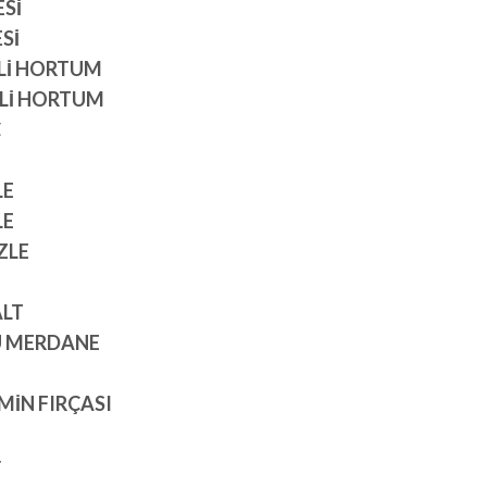
ESİ
ESİ
İKLİ HORTUM
İKLİ HORTUM
Ç
LE
LE
ZLE
ALT
CÜ MERDANE
EMİN FIRÇASI
r