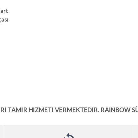
Kart
çası
Rİ TAMİR HİZMETİ VERMEKTEDİR. RAİNBOW S