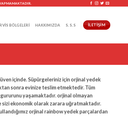
I YAPMAMAKTADIR.
İLETİŞİM
RVIS BÖLGELERI
HAKKIMIZDA
S. S. S
ven içinde. Süpürgeleriniz için orjinal yedek
ıktan sonra evinize teslim etmektedir. Tüm
in gururunu yaşamaktadır. orjinal olmayan
e sizi ekonomik olarak zarara uğratmaktadır.
 kullandığımız orjinal rainbow yedek parçalardan