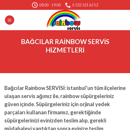
Skip
08:00 - 19:00
0 532 521 62 52
to
content
BAĞCILAR RAİNBOW SERVİS
HİZMETLERİ
Bağcılar Rainbow SERVİSİ: istanbul’un tüm ilçelerine
ulaşan servis ağımız ile, rainbow süpürgeleriniz
güven içinde. Süpürgeleriniz için orjinal yedek
parçaları kullanan firmamız, gerektiğinde
süpürgelerinizi evinizden teslim alıp, gerekli
müdahaleyi yaptıktan sonra evinize teslim